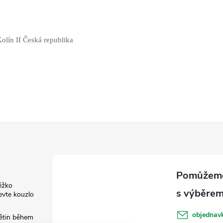
olín II Česká republika
ěžko
evte kouzlo
objednav
květin během