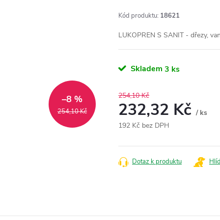
Kód produktu:
18621
LUKOPREN S SANIT - dřezy, van
Skladem
3 ks
254,10 Kč
–8 %
232,32 Kč
254,10 Kč
/ ks
192 Kč bez DPH
Měrná
cena:
Dotaz k produktu
Hlí