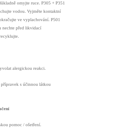
důkladně omyjte ruce. P305 + P351
hujte vodou. Vyjměte kontaktní
Pokračujte ve vyplachování. P501
 nechte před likvidací
ecyklujte.
volat alergickou reakci.
 přípravek s účinnou látkou
ačení
skou pomoc / ošetření.