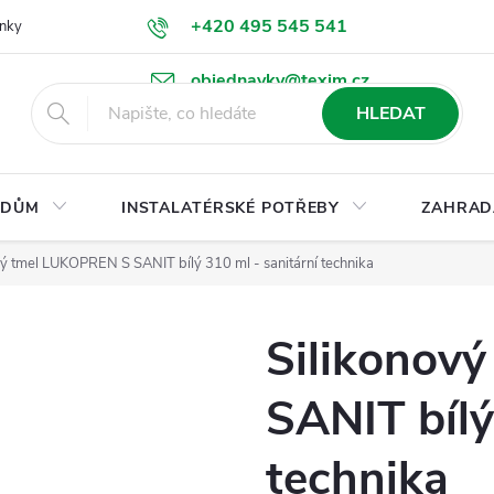
+420 495 545 541
nky
Podmínky ochrany osobních údajů
Ke stažení
objednavky@texim.cz
HLEDAT
DŮM
INSTALATÉRSKÉ POTŘEBY
ZAHRAD
vý tmel LUKOPREN S SANIT bílý 310 ml - sanitární technika
Silikonov
SANIT bílý
technika