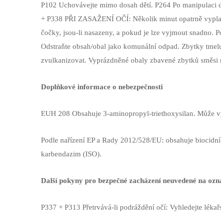
P102 Uchovávejte mimo dosah dětí. P264 Po manipulaci 
+ P338 PŘI ZASAŽENÍ OČÍ: Několik minut opatrně vyplac
čočky, jsou-li nasazeny, a pokud je lze vyjmout snadno. 
Odstraňte obsah/obal jako komunální odpad. Zbytky tmelu
zvulkanizovat. Vyprázdněné obaly zbavené zbytků směsi r
Doplňkové informace o nebezpečnosti
EUH 208 Obsahuje 3-aminopropyl-triethoxysilan. Může vy
Podle nařízení EP a Rady 2012/528/EU: obsahuje biocidní
karbendazim (ISO).
Další pokyny pro bezpečné zacházení neuvedené na ozn
P337 + P313 Přetrvává-li podráždění očí: Vyhledejte lékař