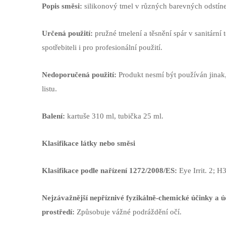
Popis směsi:
silikonový tmel v různých barevných odstíne
Určená použití:
pružné tmelení a těsnění spár v sanitární
spotřebiteli i pro profesionální použití.
Nedoporučená použití:
Produkt nesmí být používán jinak,
listu.
Balení:
kartuše 310 ml, tubička 25 ml.
Klasifikace látky nebo směsi
Klasifikace podle nařízení 1272/2008/ES:
Eye Irrit. 2;
H3
Nejzávažnější nepříznivé fyzikálně-chemické účinky a úč
prostředí:
Způsobuje vážné podráždění očí.