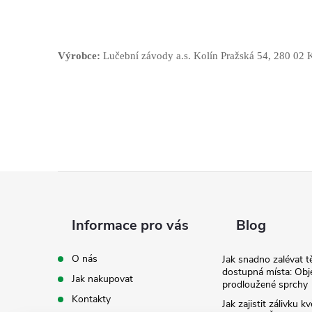
Výrobce:
Lučební závody a.s. Kolín Pražská 54, 280 02 K
Z
á
Informace pro vás
Blog
p
O nás
Jak snadno zalévat t
dostupná místa: Obj
Jak nakupovat
a
prodloužené sprchy
Kontakty
Jak zajistit zálivku 