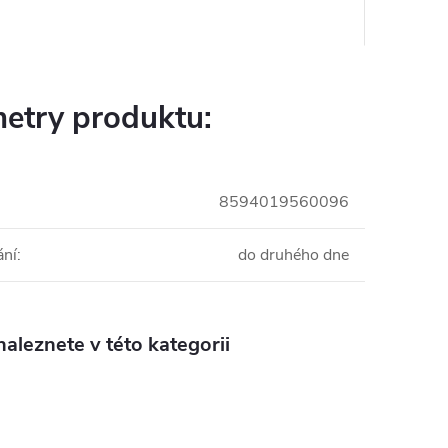
etry produktu:
8594019560096
ání
:
do druhého dne
aleznete v této kategorii