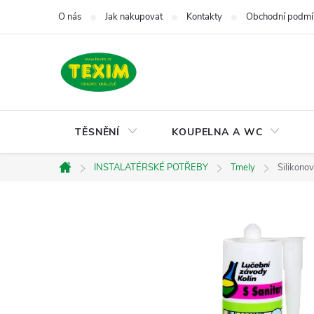
Přejít
O nás
Jak nakupovat
Kontakty
Obchodní podmí
na
obsah
TĚSNĚNÍ
KOUPELNA A WC
INSTALATÉRSKÉ POTŘEBY
Tmely
Silikono
Domů