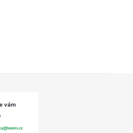
ky
@
texim.cz