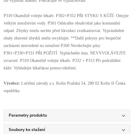
lze vyjmout snadno. Pokračujte ve vyplachování.
P310 Okamžitě volejte lékaře. P302+P352 PŘI STYKU S KŮŽÍ: Omyjte
velkým množstvím vody. P501 Odstraňte obsah/obal jako komunální
odpad. Zbytky tmelu nechte před likvidací zvulkanizovat. Vyprázdněné
obaly zbavené zbytků směsi recyklujte. **Další pokyny pro bezpečné
zacházení neuvedené na označení P260 Nevdechujte páry.
P301+P330+P331 PŘI POŽITÍ: Vypláchněte ústa. NEVYVOLÁVEJTE
zvracení. P310 Okamžitě volejte lékaře. P332 + P313 Při podráždění
kůže: Vyhledejte lékařskou pomoc/ošetření.
Výrobce:
Lučební závody a.s. Kolín Pražská 54, 280 02 Kolín II Česká
republika
Parametry produktu
Soubory ke stažení