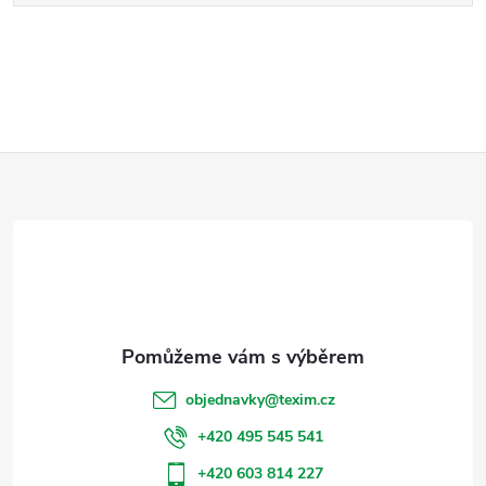
Z
á
p
a
t
objednavky
@
texim.cz
í
+420 495 545 541
+420 603 814 227