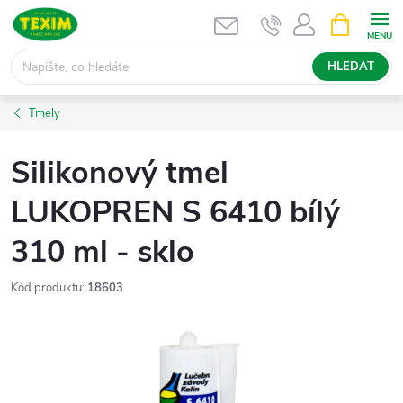
Přejít
NÁKUPNÍ
KOŠÍK
na
obsah
HLEDAT
Tmely
Silikonový tmel
LUKOPREN S 6410 bílý
310 ml - sklo
Kód produktu:
18603