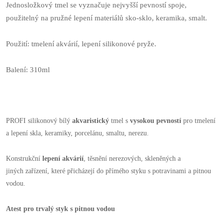
Jednosložkový tmel se vyznačuje nejvyšší pevností spoje,
použitelný na pružné lepení materiálů sko-sklo, keramika, smalt.
Použití: tmelení akvárií, lepení silikonové pryže.
Balení: 310ml
PROFI silikonový bílý
akvaristický
tmel s
vysok
ou pevností
pro tmelení
a lepení skla, keramiky, porcelánu, smaltu, nerezu.
Konstrukční
lepení akvárií
, těsnění nerezových, skleněných a
jiných zařízení, které přicházejí do přímého styku s potravinami a pitnou
vodou.
Atest pro trvalý styk s pitnou vodou