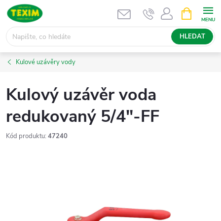
Přejít
NÁKUPNÍ
KOŠÍK
na
obsah
HLEDAT
Kulové uzávěry vody
Kulový uzávěr voda
redukovaný 5/4"-FF
Kód produktu:
47240