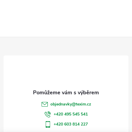
Z
á
p
a
t
objednavky
@
texim.cz
í
+420 495 545 541
+420 603 814 227