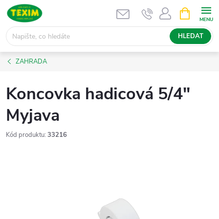
Přejít
NÁKUPNÍ
KOŠÍK
na
obsah
HLEDAT
ZAHRADA
Koncovka hadicová 5/4"
Myjava
Kód produktu:
33216