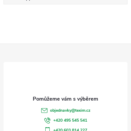
Z
á
p
a
t
objednavky
@
texim.cz
í
+420 495 545 541
+420 603 814 227