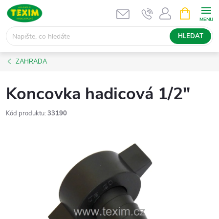
Přejít
NÁKUPNÍ
KOŠÍK
na
obsah
HLEDAT
ZAHRADA
Koncovka hadicová 1/2"
Kód produktu:
33190