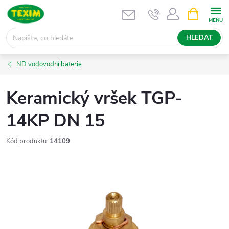
Přejít
NÁKUPNÍ
KOŠÍK
na
obsah
HLEDAT
ND vodovodní baterie
Keramický vršek TGP-
14KP DN 15
Kód produktu:
14109