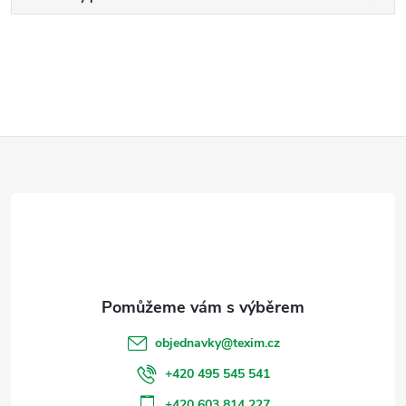
Z
á
p
a
t
objednavky
@
texim.cz
í
+420 495 545 541
+420 603 814 227