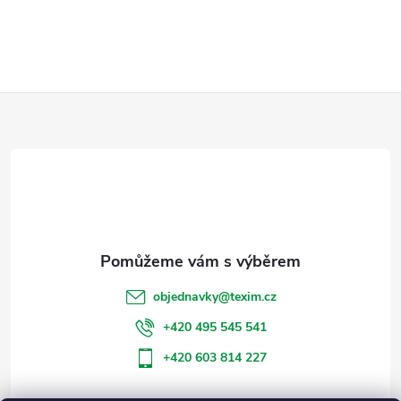
Z
á
p
a
t
objednavky
@
texim.cz
í
+420 495 545 541
+420 603 814 227