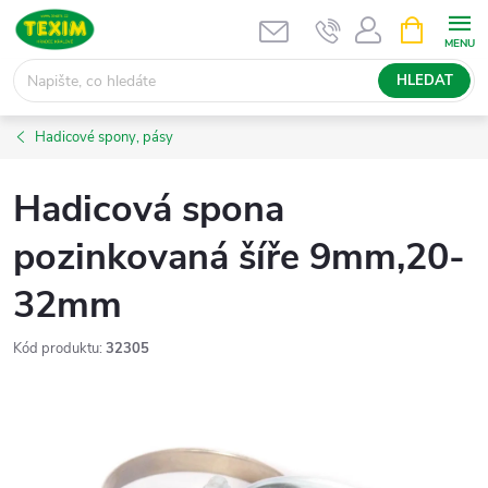
Přejít
NÁKUPNÍ
KOŠÍK
na
obsah
HLEDAT
Hadicové spony, pásy
Hadicová spona
pozinkovaná šíře 9mm,20-
32mm
Kód produktu:
32305