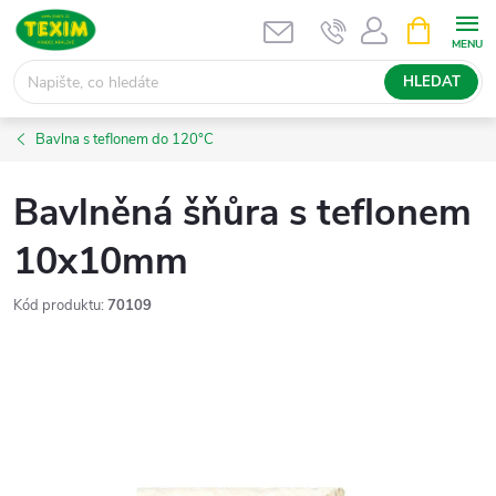
Přejít
NÁKUPNÍ
KOŠÍK
na
obsah
HLEDAT
Bavlna s teflonem do 120°C
Bavlněná šňůra s teflonem
10x10mm
Kód produktu:
70109