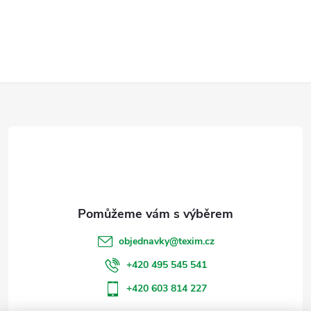
Z
á
p
a
t
objednavky
@
texim.cz
í
+420 495 545 541
+420 603 814 227