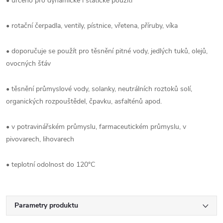
• určeno pro dynamické i statické použití
• rotační čerpadla, ventily, pístnice, vřetena, příruby, víka
• doporučuje se použít pro těsnění pitné vody, jedlých tuků, olejů,
ovocných šťáv
• těsnění průmyslové vody, solanky, neutrálních roztoků solí,
organických rozpouštědel, čpavku, asfalténů apod.
• v potravinářském průmyslu, farmaceutickém průmyslu, v
pivovarech, lihovarech
• teplotní odolnost do 120°C
Parametry produktu