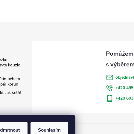
ěžko
evte kouzlo
objednav
květin během
 pár korun
+420 495
: Jak šetřit
+420 603
dmítnout
Souhlasím