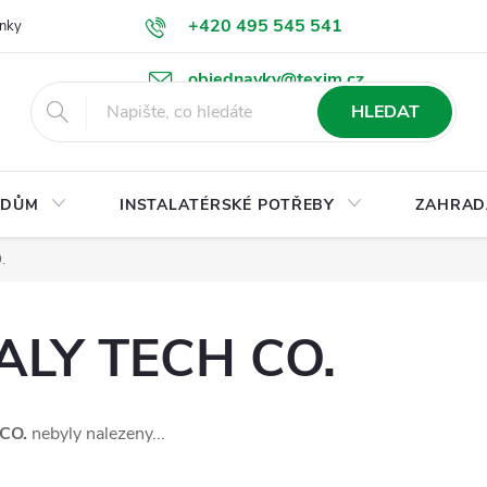
+420 495 545 541
nky
Podmínky ochrany osobních údajů
Ke stažení
objednavky@texim.cz
HLEDAT
DŮM
INSTALATÉRSKÉ POTŘEBY
ZAHRAD
.
LY TECH CO.
CO.
nebyly nalezeny...