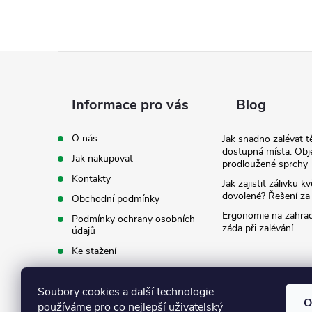
Z
á
Informace pro vás
Blog
p
O nás
Jak snadno zalévat t
dostupná místa: Obj
Jak nakupovat
a
prodloužené sprchy
Kontakty
Jak zajistit zálivku 
t
dovolené? Řešení za
Obchodní podmínky
Ergonomie na zahradě
Podmínky ochrany osobních
záda při zalévání
í
údajů
Ke stažení
Soubory cookies a další technologie
O
používáme pro co nejlepší uživatelský