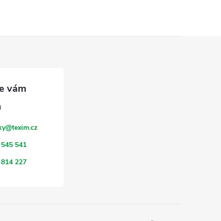
ky
@
texim.cz
 545 541
 814 227