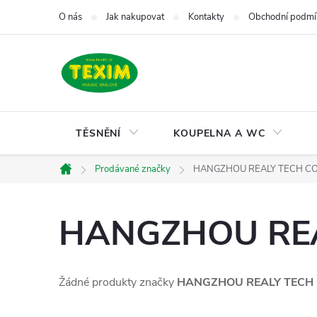
Přejít
O nás
Jak nakupovat
Kontakty
Obchodní podmí
na
obsah
TĚSNĚNÍ
KOUPELNA A WC
Prodávané značky
HANGZHOU REALY TECH CO
Domů
HANGZHOU REA
Žádné produkty značky
HANGZHOU REALY TECH 