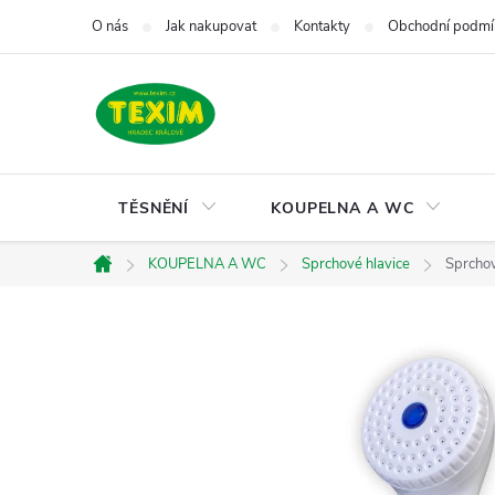
Přejít
O nás
Jak nakupovat
Kontakty
Obchodní podmí
na
obsah
TĚSNĚNÍ
KOUPELNA A WC
KOUPELNA A WC
Sprchové hlavice
Sprchov
Domů