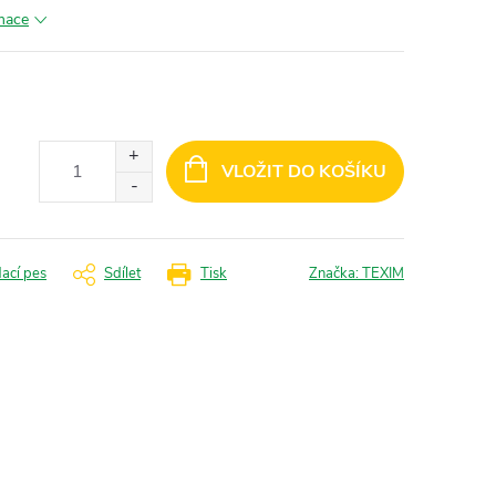
rmace
VLOŽIT DO KOŠÍKU
dací pes
Sdílet
Tisk
Značka:
TEXIM