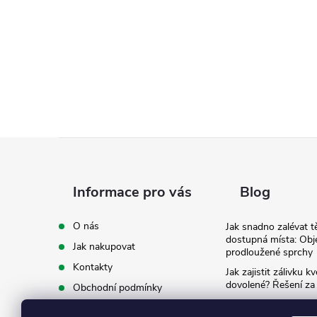
Z
á
Informace pro vás
Blog
p
O nás
Jak snadno zalévat t
dostupná místa: Obj
Jak nakupovat
a
prodloužené sprchy
Kontakty
Jak zajistit zálivku 
t
dovolené? Řešení za
Obchodní podmínky
Ergonomie na zahradě
Podmínky ochrany osobních