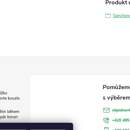
Produkt n
Sprchov
ěžko
evte kouzlo
objednav
květin během
 pár korun
+420 495
: Jak šetřit