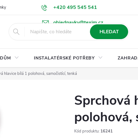
+420 495 545 541
nky
Podmínky ochrany osobních údajů
Ke stažení
objednavky@texim.cz
HLEDAT
DŮM
INSTALATÉRSKÉ POTŘEBY
ZAHRAD
á hlavice bílá 1 polohová, samočistící, tenká
Sprchová h
polohová, 
Kód produktu:
16241