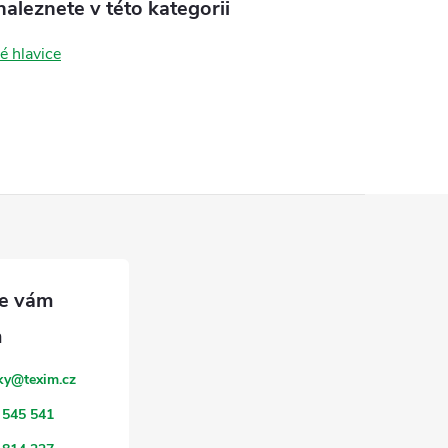
aleznete v této kategorii
é hlavice
ky
@
texim.cz
 545 541