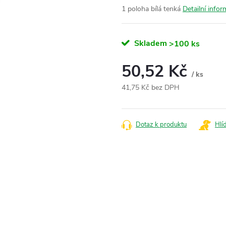
1 poloha bílá tenká
Detailní info
Skladem
>100 ks
50,52 Kč
/ ks
41,75 Kč bez DPH
Měrná
cena:
Dotaz k produktu
Hlí