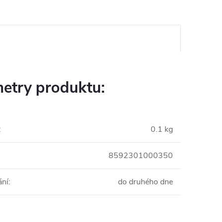
etry produktu:
:
0.1 kg
8592301000350
ání
:
do druhého dne