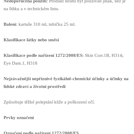
Nedoporučená použití:
Produkt nesmí být používán jinak, než je
na štítku a v technickém listu.
Balení:
kartuše 310 ml, tubička 25 ml.
Klasifikace látky nebo směsi
Klasifikace podle nařízení 1272/2008/ES:
Skin Corr.1B, H314
;
Eye Dam.1, H318
Nejzávažnější nepříznivé fyzikálně-chemické účinky a účinky na
lidské zdraví a životní prostředí
Způsobuje těžké poleptání kůže a poškození očí.
Prvky označení
Označení podle nařízení 1272/2008/ES