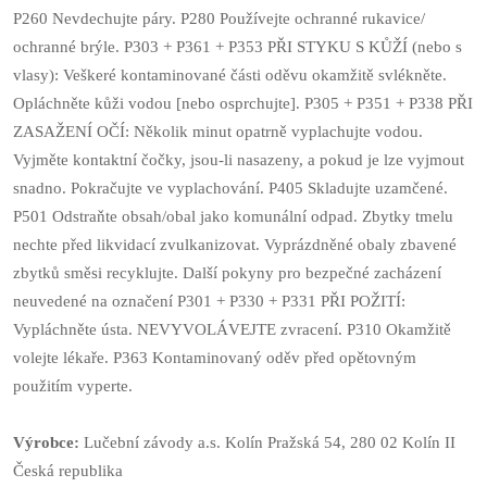
P260 Nevdechujte páry. P280 Používejte ochranné rukavice/
ochranné brýle. P303 + P361 + P353 PŘI STYKU S KŮŽÍ (nebo s
vlasy): Veškeré kontaminované části oděvu okamžitě svlékněte.
Opláchněte kůži vodou [nebo osprchujte]. P305 + P351 + P338 PŘI
ZASAŽENÍ OČÍ: Několik minut opatrně vyplachujte vodou.
Vyjměte kontaktní čočky, jsou-li nasazeny, a pokud je lze vyjmout
snadno. Pokračujte ve vyplachování. P405 Skladujte uzamčené.
P501 Odstraňte obsah/obal jako komunální odpad. Zbytky tmelu
nechte před likvidací zvulkanizovat. Vyprázdněné obaly zbavené
zbytků směsi recyklujte. Další pokyny pro bezpečné zacházení
neuvedené na označení P301 + P330 + P331 PŘI POŽITÍ:
Vypláchněte ústa. NEVYVOLÁVEJTE zvracení. P310 Okamžitě
volejte lékaře. P363 Kontaminovaný oděv před opětovným
použitím vyperte.
Výrobce:
Lučební závody a.s. Kolín Pražská 54, 280 02 Kolín II
Česká republika