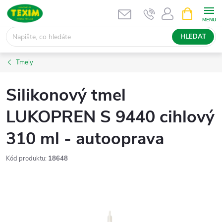
Přejít
NÁKUPNÍ
KOŠÍK
na
obsah
HLEDAT
Tmely
Silikonový tmel
LUKOPREN S 9440 cihlový
310 ml - autooprava
Kód produktu:
18648